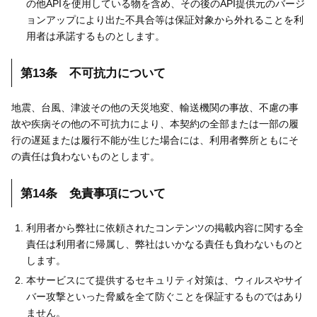
の他APIを使用している物を含め、その後のAPI提供元のバージ
ョンアップにより出た不具合等は保証対象から外れることを利
用者は承諾するものとします。
第13条 不可抗力について
地震、台風、津波その他の天災地変、輸送機関の事故、不慮の事
故や疾病その他の不可抗力により、本契約の全部または一部の履
行の遅延または履行不能が生じた場合には、利用者弊所ともにそ
の責任は負わないものとします。
第14条 免責事項について
利用者から弊社に依頼されたコンテンツの掲載内容に関する全
責任は利用者に帰属し、弊社はいかなる責任も負わないものと
します。
本サービスにて提供するセキュリティ対策は、ウィルスやサイ
バー攻撃といった脅威を全て防ぐことを保証するものではあり
ません。